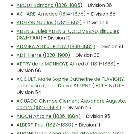
ABOUT Edmond (1828-1885)
- Division 36
ACHARD Amédée (1814-1875)
- Division 85
ADELON Nicolas (1782-1862)
- Division 11
ADENIS, Jules ADENIS-COLOMBEAU, dit Jules
(1821-1900)
- Division 10
ADMIRA Arthur Pierre (1839-1882)
- Division 81
ADT Pierre (1820-1900)
- Division 30
AFFRY de la MONNOYE Alfred d’ (1811-1868)
-
Division 68
AGOULT, Marie Sophie Catherine de FLAVIGNY,
comtesse d’, dite Daniel STERNE (1805-1876)
-
Division 54
AGUADO Olympe Clément Alexandre Auguste,
comte (1827-1894)
- Division 45
AIGON Antoine (1836-1884)
- Division 95
ALBERT Paul (1827-1880)
- Division 11
ALBONI Maria Anna Marzia, dite Marietta, Mme