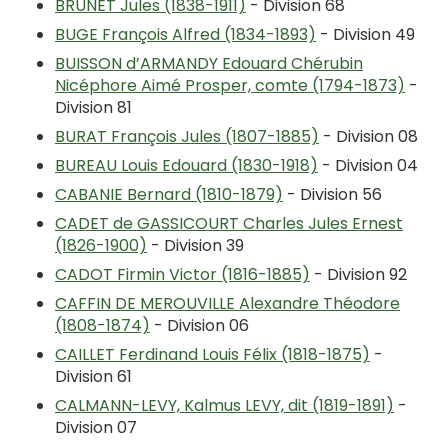
BRUNET Jules (1838-1911)
- Division 68
BUGE François Alfred (1834-1893)
- Division 49
BUISSON d’ARMANDY Edouard Chérubin
Nicéphore Aimé Prosper, comte (1794-1873)
-
Division 81
BURAT François Jules (1807-1885)
- Division 08
BUREAU Louis Edouard (1830-1918)
- Division 04
CABANIE Bernard (1810-1879)
- Division 56
CADET de GASSICOURT Charles Jules Ernest
(1826-1900)
- Division 39
CADOT Firmin Victor (1816-1885)
- Division 92
CAFFIN DE MEROUVILLE Alexandre Théodore
(1808-1874)
- Division 06
CAILLET Ferdinand Louis Félix (1818-1875)
-
Division 61
CALMANN-LEVY, Kalmus LEVY, dit (1819-1891)
-
Division 07