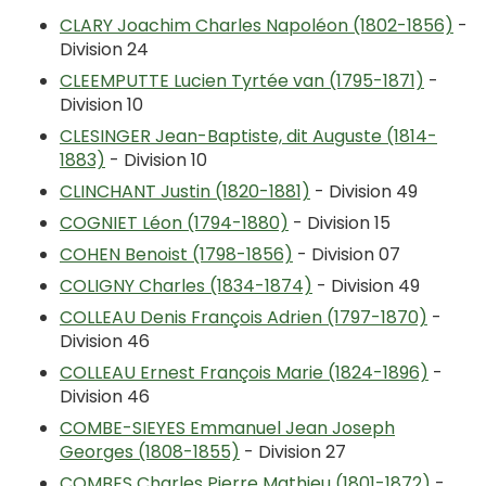
CLARY Joachim Charles Napoléon (1802-1856)
-
Division 24
CLEEMPUTTE Lucien Tyrtée van (1795-1871)
-
Division 10
CLESINGER Jean-Baptiste, dit Auguste (1814-
1883)
- Division 10
CLINCHANT Justin (1820-1881)
- Division 49
COGNIET Léon (1794-1880)
- Division 15
COHEN Benoist (1798-1856)
- Division 07
COLIGNY Charles (1834-1874)
- Division 49
COLLEAU Denis François Adrien (1797-1870)
-
Division 46
COLLEAU Ernest François Marie (1824-1896)
-
Division 46
COMBE-SIEYES Emmanuel Jean Joseph
Georges (1808-1855)
- Division 27
COMBES Charles Pierre Mathieu (1801-1872)
-