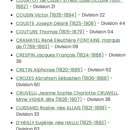
COURTOT de CISSEY Ernest Louis Octave (1810-
1882)
- Division 21
COUSIN Victor (1835-1894)
- Division 22
COUSTE Joseph Désiré (1825-1908)
- Division 44
COUTURE Thomas (1815-1879)
- Division 04
CRAMAYEL René Eleuthère FONTAINE, marquis
de (1789-1863)
- Division 09
CRESPIN Jacques François (1824-1888)
- Division
36
CRETIN Alphonse (1820-1895)
- Division 62
CROZES Abraham Sébastien (1806-1888)
-
Division 60
CRUVELLI, Jeanne Sophie Charlotte CRUWELL,
Mme VIGIER, dite (1826-1907)
- Division 38
CUISSARD Rosine, née ALLAIS (1821-1899)
-
Division 33
D’HEILLY Eugénie, née HALLU (1825-1892)
-
Division 63