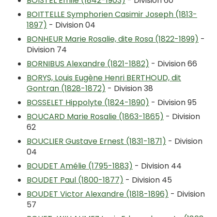
BOISTEL Emile (1842-1903)
- Division 60
BOITTELLE Symphorien Casimir Joseph (1813-
1897)
- Division 04
BONHEUR Marie Rosalie, dite Rosa (1822-1899)
-
Division 74
BORNIBUS Alexandre (1821-1882)
- Division 66
BORYS, Louis Eugène Henri BERTHOUD, dit
Gontran (1828-1872)
- Division 38
BOSSELET Hippolyte (1824-1890)
- Division 95
BOUCARD Marie Rosalie (1863-1865)
- Division
62
BOUCLIER Gustave Ernest (1831-1871)
- Division
04
BOUDET Amélie (1795-1883)
- Division 44
BOUDET Paul (1800-1877)
- Division 45
BOUDET Victor Alexandre (1818-1896)
- Division
57