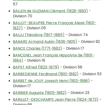
57
BALLEN de GUZMAN Clément (1828-1893)
-
Division 70
BALLOT-BEAUPRE Pierre François Alexis (1801-
1837)
- Division 05
BALLU Théodore (1817-1885)
- Division 74
BANARE Armand Aubin (1836-1905)
- Division 92
BANCE Charles (1771-1863)
- Division 17
BANCENEL Jean François Hippolyte de (1801-
1884)
- Division 16
BAPST Alfred (1823-1879)
- Division 58
BARBEDIENNE Ferdinand (1810-1892)
- Division 53
BARBET de JOUY Joseph Henri (1812-1896)
-
Division 17
BARBIER Auguste (1805-1882)
- Division 23
BARILLET-DESCHAMPS Jean Pierre (1824-1873)
-
Division 69