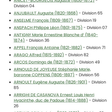
ANICET-BOURGEOIS Auguste (1806-1872)
-
Division 04
ANJUBAULT Auguste (1820-1868)
- Division 65
ANSELME François (1809-1867)
- Division 19
ANSPACH Philippe Léon (1801-1875)
- Division 07
ANTIGNY Marie Ernestine Blanche d’ (1840-
1874)
- Division 36
APPEL François Antoine (1821-1882)
- Division 71
ARAGO Alfred (1815-1892)
- Division 82
ARCOS Domingo de (1821-1872)
- Division 49
ARNOULD DE JOYEUSE Stéphanie Marie,
baronne COPPENS (1806-1897)
- Division 56
ARNOULT Eugène Auguste (1826-1901)
- Division
85
ARRIGHI DE CASANOVA Ernest Louis Henri
Hyacinthe, duc de Padoue (1814-1888)
- Division
26