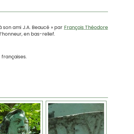
à son ami J.A. Beaucé » par
François Théodore
’honneur, en bas-relief.
françaises.