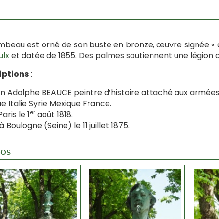
mbeau est orné de son buste en bronze, œuvre signée « 
ulx
et datée de 1855. Des palmes soutiennent une légion d
iptions
:
n Adolphe BEAUCE peintre d’histoire attaché aux armées 
ue Italie Syrie Mexique France.
er
aris le 1
août 1818.
 Boulogne (Seine) le 11 juillet 1875.
os