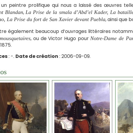
 un peintre prolifique qui nous a laissé des œuvres tel
,
nt Blandan
La Prise de la smala d’Abd’el Kader, La bataill
, ainsi que
ao, La Prise du fort de San Xavier devant Puebla
lustre également beaucoup d’ouvrages littéraires nota
, ou de Victor Hugo pour
 mousquetaires
Notre-Dame de Par
t 1875.
ces
: -.
Date de création
: 2006-09-09.
os