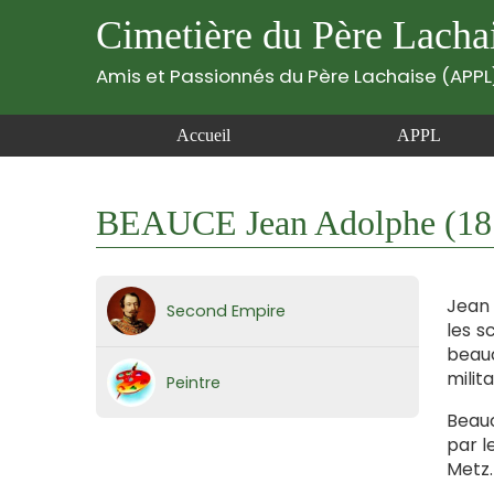
Cimetière du Père Lacha
Amis et Passionnés du Père Lachaise (APPL
Accueil
APPL
BEAUCE Jean Adolphe (18
Jean 
Second Empire
les s
beau
milit
Peintre
Beauc
par l
Metz.