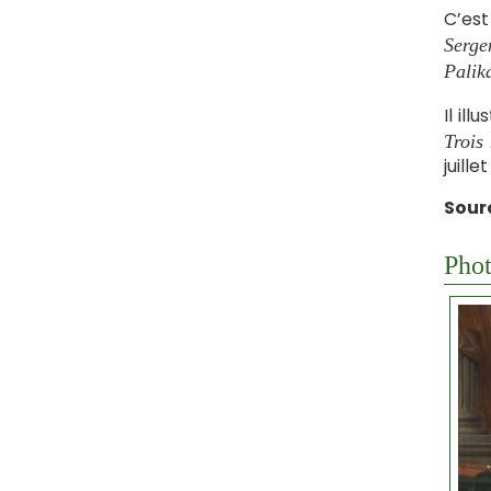
C’est
Serge
Palik
Il il
Trois
juille
Sour
Phot