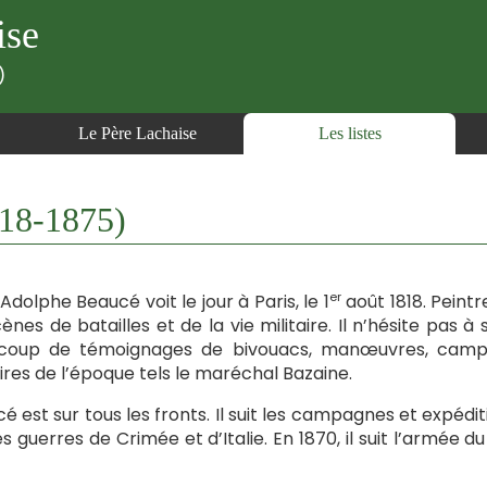
ise
)
Le Père Lachaise
Les listes
18-1875)
er
Adolphe Beaucé voit le jour à Paris, le 1
août 1818. Peintre
cènes de batailles et de la vie militaire. Il n’hésite pas 
coup de témoignages de bivouacs, manœuvres, campa
aires de l’époque tels le maréchal Bazaine.
é est sur tous les fronts. Il suit les campagnes et expédi
es guerres de Crimée et d’Italie. En 1870, il suit l’armée