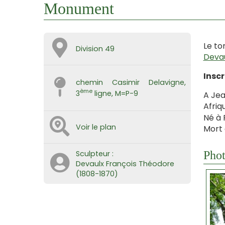
Monument
Le to
Division 49
Deva
Inscr
chemin Casimir Delavigne,
ème
3
ligne, M=P-9
A Jea
Afriq
Né à P
Voir le plan
Mort à
Phot
Sculpteur :
Devaulx François Théodore
(1808-1870)