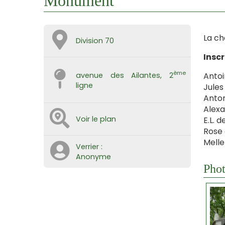
Monument
La ch
Division 70
Inscr
ème
Antoi
avenue des Ailantes, 2
ligne
Jules
Anton
Alexa
Voir le plan
E.L. 
Rose 
Melle
Verrier :
Anonyme
Phot