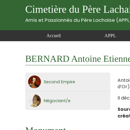
Cimetière du Père Lacha
Amis et Passionnés du Père Lachaise (APPL
Accueil
APPL
BERNARD Antoine Etiennet
Antoi
Second Empire
d’Or)
Il déc
Négociant/e
Sour
créa