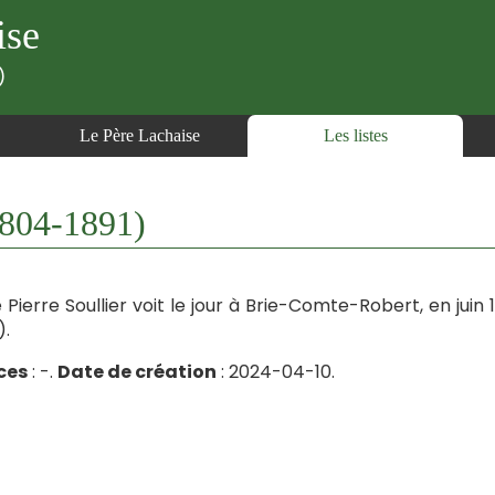
ise
)
Le Père Lachaise
Les listes
804-1891)
Pierre Soullier voit le jour à Brie-Comte-Robert, en juin
).
ces
: -.
Date de création
: 2024-04-10.