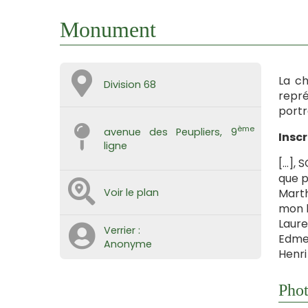
Monument
La ch
Division 68
repré
portr
ème
avenue des Peupliers, 9
Inscr
ligne
[…], 
que p
Voir le plan
Marth
mon b
Laure 
Verrier :
Edme 
Anonyme
Henri
Phot