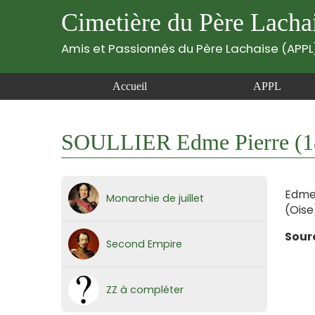
Cimetière du Père Lacha
Amis et Passionnés du Père Lachaise (APPL
Accueil
APPL
SOULLIER Edme Pierre (1
Edme 
Monarchie de juillet
(Oise
Sour
Second Empire
ZZ à compléter