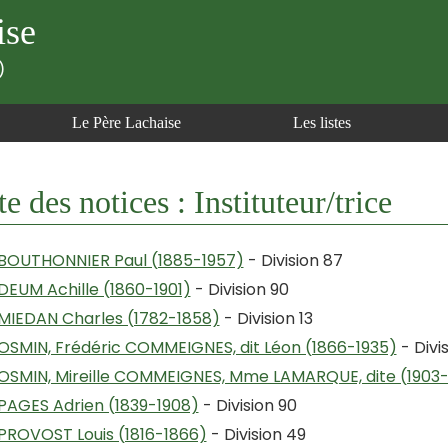
ise
)
Le Père Lachaise
Les listes
te des notices : Instituteur/trice
BOUTHONNIER Paul (1885-1957)
- Division 87
DEUM Achille (1860-1901)
- Division 90
MIEDAN Charles (1782-1858)
- Division 13
OSMIN, Frédéric COMMEIGNES, dit Léon (1866-1935)
- Divi
OSMIN, Mireille COMMEIGNES, Mme LAMARQUE, dite (1903-
PAGES Adrien (1839-1908)
- Division 90
PROVOST Louis (1816-1866)
- Division 49