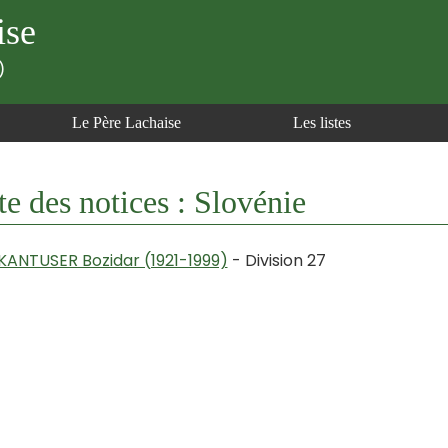
ise
)
Le Père Lachaise
Les listes
te des notices : Slovénie
KANTUSER Bozidar (1921-1999)
- Division 27