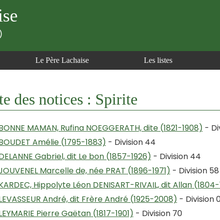
ise
)
Le Père Lachaise
Les listes
te des notices : Spirite
BONNE MAMAN, Rufina NOEGGERATH, dite (1821-1908)
- Di
BOUDET Amélie (1795-1883)
- Division 44
DELANNE Gabriel, dit Le bon (1857-1926)
- Division 44
JOUVENEL Marcelle de, née PRAT (1896-1971)
- Division 58
KARDEC, Hippolyte Léon DENISART-RIVAIL, dit Allan (1804
LEVASSEUR André, dit Frère André (1925-2008)
- Division 
LEYMARIE Pierre Gaëtan (1817-1901)
- Division 70