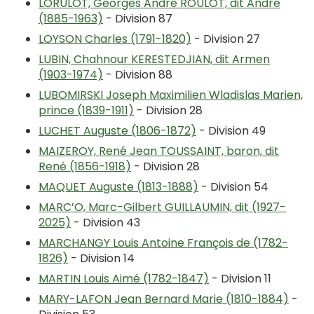
LORULOT, Georges André ROULOT, dit André
(1885-1963)
- Division 87
LOYSON Charles (1791-1820)
- Division 27
LUBIN, Chahnour KERESTEDJIAN, dit Armen
(1903-1974)
- Division 88
LUBOMIRSKI Joseph Maximilien Wladislas Marien,
prince (1839-1911)
- Division 28
LUCHET Auguste (1806-1872)
- Division 49
MAIZEROY, René Jean TOUSSAINT, baron, dit
René (1856-1918)
- Division 28
MAQUET Auguste (1813-1888)
- Division 54
MARC’O, Marc-Gilbert GUILLAUMIN, dit (1927-
2025)
- Division 43
MARCHANGY Louis Antoine François de (1782-
1826)
- Division 14
MARTIN Louis Aimé (1782-1847)
- Division 11
MARY-LAFON Jean Bernard Marie (1810-1884)
-