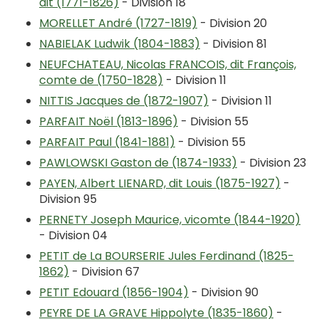
dit (1771-1826)
- Division 18
MORELLET André (1727-1819)
- Division 20
NABIELAK Ludwik (1804-1883)
- Division 81
NEUFCHATEAU, Nicolas FRANCOIS, dit François,
comte de (1750-1828)
- Division 11
NITTIS Jacques de (1872-1907)
- Division 11
PARFAIT Noël (1813-1896)
- Division 55
PARFAIT Paul (1841-1881)
- Division 55
PAWLOWSKI Gaston de (1874-1933)
- Division 23
PAYEN, Albert LIENARD, dit Louis (1875-1927)
-
Division 95
PERNETY Joseph Maurice, vicomte (1844-1920)
- Division 04
PETIT de La BOURSERIE Jules Ferdinand (1825-
1862)
- Division 67
PETIT Edouard (1856-1904)
- Division 90
PEYRE DE LA GRAVE Hippolyte (1835-1860)
-