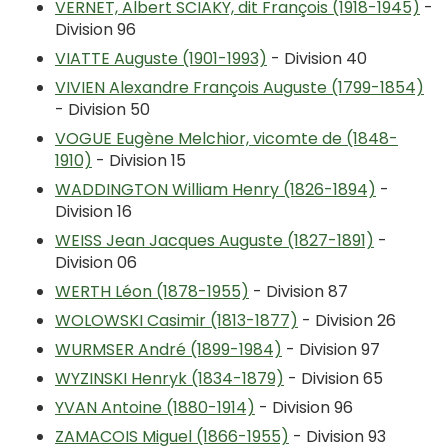
VERNET, Albert SCIAKY, dit François (1918-1945)
-
Division 96
VIATTE Auguste (1901-1993)
- Division 40
VIVIEN Alexandre François Auguste (1799-1854)
- Division 50
VOGUE Eugène Melchior, vicomte de (1848-
1910)
- Division 15
WADDINGTON William Henry (1826-1894)
-
Division 16
WEISS Jean Jacques Auguste (1827-1891)
-
Division 06
WERTH Léon (1878-1955)
- Division 87
WOLOWSKI Casimir (1813-1877)
- Division 26
WURMSER André (1899-1984)
- Division 97
WYZINSKI Henryk (1834-1879)
- Division 65
YVAN Antoine (1880-1914)
- Division 96
ZAMACOIS Miguel (1866-1955)
- Division 93