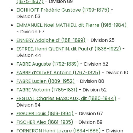
(1875-1937)
- Division 89
EICHHOFF Frédéric Gustave (1799-1875)
-
Division 53
EMMANUEL, Noël MATHIEU, dit Pierre (1916-1984)
- Division 57
ENNERY Adolphe d’ (1811-1899)
- Division 25
ESTREE, Henri QUENTIN, dit Paul d’ (1838-1922)
-
Division 44
FABRE Auguste (1792-1839)
- Division 52
FABRE d’OLIVET Antoine (1767-1825)
- Division 10
FABRE Lucien (1889-1952)
- Division 88
FABRE Victorin (1785-1831)
- Division 52
FEGDAL, Charles MASCAUX, dit (1880-1944)
-
Division 94
FIGUIER Louis (1819-1894)
- Division 67
FISCHER Alex (1881-1935)
- Division 89
FORNERON Henri Lazare (1834-1886)
- Division