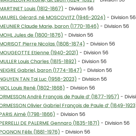
MARTINET Louis (1812-1867)
- Division 56
MAUREL Gérard, né MOSCOVITZ (1946-2024)
- Division 56
MEUNIER Claude Marie, baron (1770-1846)
- Division 56
MOHL Jules de (1800-1876)
- Division 56
MORISOT Pierre Nicolas (1808-1874)
- Division 56
MOUGEOTTE Etienne (1940-2021)
- Division 56
MULLER Louis Charles (1815-1892)
- Division 56
NEIGRE Gabriel, baron (1774-1847)
- Division 56
NGUYEN TAN Tai Luc (1958-2023)
- Division 56
NIOL Louis René (1802-1868)
- Division 56
ORMESSON André François de Paule d’ (1877-1957)
- Divis
ORMESSON Olivier Gabriel François de Paule d’ (1849-1923
PARIS Aimé (1798-1866)
- Division 56
PERRELLI DE PALERME Gennaro (1835-1871)
- Division 56
POGNON Félix (1881-1976)
- Division 56