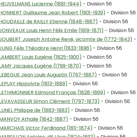
HEUVELMANS Lucienne (1881-1944)
- Division 56
HONNERT Guillaume Jean Robert (1901-1939)
- Division 56
HOUDAILLE de RAILLY Etienne (1848-1887)
- Division 56
JONVEAUX Louis Henri Félix Emile (1819-1871)
- Division 56
JOUBERT Joseph Antoine René, vicomte de (1772-1843)
- 
JUNG Félix Théodore Henri (1833-1896)
- Division 56
LAMBERT Louis Eugène (1825-1900)
- Division 56
LAMY Jacques Eugène (1799-1870)
- Division 56
LEBEGUE Jean Louis Augustin (1797-1887)
- Division 56
LEPLAY Hippolyte (1813-1889)
- Division 56
LETHIMONNIER Edmond François (1828-1869)
- Division 56
LEVAVASSEUR Simon Clément (1797-1873)
- Division 56
LUNEL Philippe de (1883-1883)
- Division 56
MANVOY Athalie (1842-1887)
- Division 56
MARCHAIS Victor Ferdinand (1811-1874)
- Division 56
MARSILLON Antoine, dit Léon (1824-1892)
- Division 56