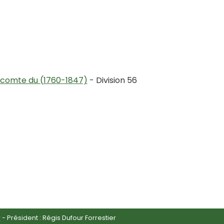
 comte du (1760-1847)
- Division 56
r
- Président : Régis Dufour Forrestier