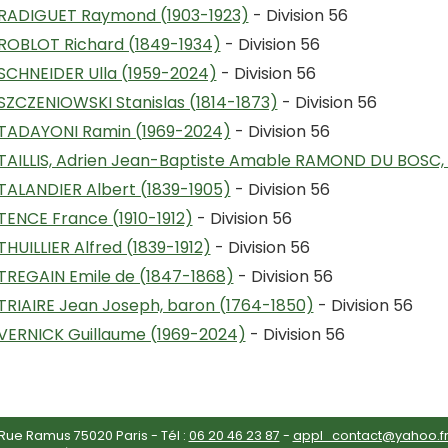
RADIGUET Raymond (1903-1923)
- Division 56
ROBLOT Richard (1849-1934)
- Division 56
SCHNEIDER Ulla (1959-2024)
- Division 56
SZCZENIOWSKI Stanislas (1814-1873)
- Division 56
TADAYONI Ramin (1969-2024)
- Division 56
TAILLIS, Adrien Jean-Baptiste Amable RAMOND DU BOSC,
TALANDIER Albert (1839-1905)
- Division 56
TENCE France (1910-1912)
- Division 56
THUILLIER Alfred (1839-1912)
- Division 56
TREGAIN Emile de (1847-1868)
- Division 56
TRIAIRE Jean Joseph, baron (1764-1850)
- Division 56
VERNICK Guillaume (1969-2024)
- Division 56
ue Ramus 75020 Paris - Tél :
06 20 46 23 87
-
appl_contact@yahoo.f