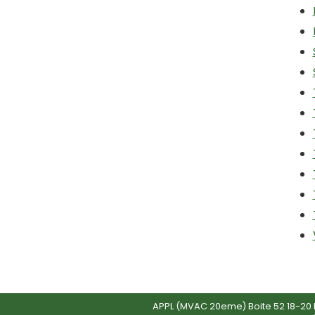
APPL (MVAC 20eme) Boite 52 18-20 R