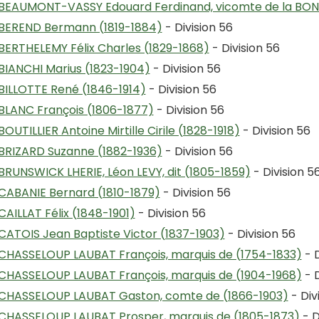
BEAUMONT-VASSY Edouard Ferdinand, vicomte de la BONN
BEREND Bermann (1819-1884)
- Division 56
BERTHELEMY Félix Charles (1829-1868)
- Division 56
BIANCHI Marius (1823-1904)
- Division 56
BILLOTTE René (1846-1914)
- Division 56
BLANC François (1806-1877)
- Division 56
BOUTILLIER Antoine Mirtille Cirile (1828-1918)
- Division 56
BRIZARD Suzanne (1882-1936)
- Division 56
BRUNSWICK LHERIE, Léon LEVY, dit (1805-1859)
- Division 5
CABANIE Bernard (1810-1879)
- Division 56
CAILLAT Félix (1848-1901)
- Division 56
CATOIS Jean Baptiste Victor (1837-1903)
- Division 56
CHASSELOUP LAUBAT François, marquis de (1754-1833)
- D
CHASSELOUP LAUBAT François, marquis de (1904-1968)
- D
CHASSELOUP LAUBAT Gaston, comte de (1866-1903)
- Div
CHASSELOUP LAUBAT Prosper, marquis de (1805-1873)
- D