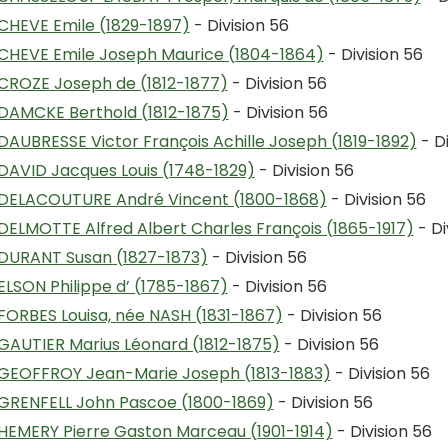
CHEVE Emile (1829-1897)
- Division 56
CHEVE Emile Joseph Maurice (1804-1864)
- Division 56
CROZE Joseph de (1812-1877)
- Division 56
DAMCKE Berthold (1812-1875)
- Division 56
DAUBRESSE Victor François Achille Joseph (1819-1892)
- Di
DAVID Jacques Louis (1748-1829)
- Division 56
DELACOUTURE André Vincent (1800-1868)
- Division 56
DELMOTTE Alfred Albert Charles François (1865-1917)
- Di
DURANT Susan (1827-1873)
- Division 56
ELSON Philippe d’ (1785-1867)
- Division 56
FORBES Louisa, née NASH (1831-1867)
- Division 56
GAUTIER Marius Léonard (1812-1875)
- Division 56
GEOFFROY Jean-Marie Joseph (1813-1883)
- Division 56
GRENFELL John Pascoe (1800-1869)
- Division 56
HEMERY Pierre Gaston Marceau (1901-1914)
- Division 56