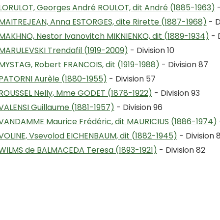
LORULOT, Georges André ROULOT, dit André (1885-1963)
-
MAITREJEAN, Anna ESTORGES, dite Rirette (1887-1968)
- D
MAKHNO, Nestor Ivanovitch MIKNIENKO, dit (1889-1934)
- 
MARULEVSKI Trendafil (1919-2009)
- Division 10
MYSTAG, Robert FRANCOIS, dit (1919-1988)
- Division 87
PATORNI Aurèle (1880-1955)
- Division 57
ROUSSEL Nelly, Mme GODET (1878-1922)
- Division 93
VALENSI Guillaume (1881-1957)
- Division 96
VANDAMME Maurice Frédéric, dit MAURICIUS (1886-1974)
VOLINE, Vsevolod EICHENBAUM, dit (1882-1945)
- Division 
WILMS de BALMACEDA Teresa (1893-1921)
- Division 82