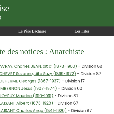
ise
)
Le Père Lachaise
Les listes
te des notices : Anarchiste
AVRAY, Charles JEAN, dit d’ (1878-1960)
- Division 88
CHEVET Suzanne, dite Suzy (1899-1972)
- Division 87
DEHERME Georges (1867-1937)
- Division 17
IMBERNON Jésus (1907-1974)
- Division 60
JOYEUX Maurice (1910-1991)
- Division 87
LAISANT Albert (1873-1928)
- Division 87
LAISANT Charles Ange (1841-1920)
- Division 87