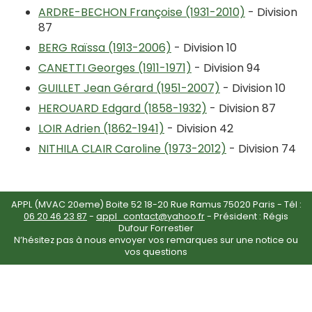
ARDRE-BECHON Françoise (1931-2010)
- Division
87
BERG Raïssa (1913-2006)
- Division 10
CANETTI Georges (1911-1971)
- Division 94
GUILLET Jean Gérard (1951-2007)
- Division 10
HEROUARD Edgard (1858-1932)
- Division 87
LOIR Adrien (1862-1941)
- Division 42
NITHILA CLAIR Caroline (1973-2012)
- Division 74
APPL (MVAC 20eme) Boite 52 18-20 Rue Ramus 75020 Paris - Tél :
06 20 46 23 87
-
appl_contact@yahoo.fr
- Président : Régis
Dufour Forrestier
N’hésitez pas à nous envoyer vos remarques sur une notice ou
vos questions