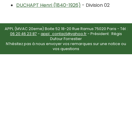
DUCHAPT Henri (1840-1926)
- Division 02
APPL (MVAC 20eme) Boite 52 18-20 Rue Ramus 75020 Paris - Tél :
06 20 46 23 87
-
appl_contact@yahoo.fr
- Président : Régis
Dufour Forrestier
N’hésitez pas à nous envoyer vos remarques sur une notice ou
vos questions