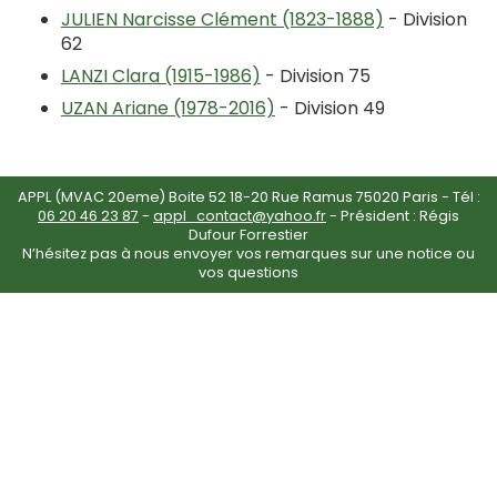
JULIEN Narcisse Clément (1823-1888)
- Division
62
LANZI Clara (1915-1986)
- Division 75
UZAN Ariane (1978-2016)
- Division 49
APPL (MVAC 20eme) Boite 52 18-20 Rue Ramus 75020 Paris - Tél :
06 20 46 23 87
-
appl_contact@yahoo.fr
- Président : Régis
Dufour Forrestier
N’hésitez pas à nous envoyer vos remarques sur une notice ou
vos questions