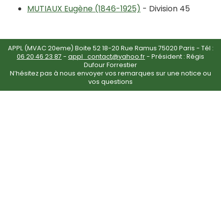
MUTIAUX Eugène (1846-1925)
- Division 45
APPL (MVAC 20eme) Boite 52 18-20 Rue Ramus 75020 Paris - Tél :
06 20 46 23 87
-
appl_contact@yahoo.fr
- Président : Régis
Dufour Forrestier
N’hésitez pas à nous envoyer vos remarques sur une notice ou
vos questions