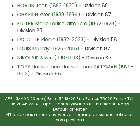
BORLIN Jean (1893-1930)
- Division 89
CHASSIN Yves (1938-1994)
- Division 87
FULLER Marie Louise, dite Loïe (1862-1928)
-
Division 87
LACOTTE Pierre (1932-2023)
- Division 58
LOUIS Murray (1926-2016)
- Division 87
NIKOLAIS Alwin (1910-1993)
- Division 87
TOBY Harriet, née Harriet Joan KATZMAN (1929-
1952)
- Division 88
APPL (MVAC 20eme) Boite 52 18-20 Rue Ramus 75020 Paris - Tél :
06 20 46 23 87
-
appl_contact@yahoo.fr
- Président : Régis
Dufour Forrestier
N’hésitez pas à nous envoyer vos remarques sur une notice ou
vos questions