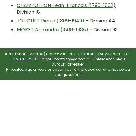
CHAMPOLLION Jean-François (1790-1832)
-
Division 18
JOUGUET Pierre (1869-1949)
- Division 44
MORET Alexandre (1868-1938)
- Division 93
APPL (MVAC 20eme) Boite 52 18-20 Rue Ramus 75020 Paris - Tél :
06 20 46 23 87
-
appl_contact@yahoo.fr
- Président : Régis
Dufour Forrestier
N’hésitez pas à nous envoyer vos remarques sur une notice ou
vos questions