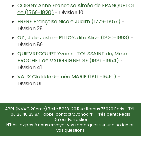
COIGNY Anne Françoise Aimée de FRANQUETOT
de (1769-1820)
- Division 10
FRERE Françoise Nicole Judith (1779-1857)
-
Division 28
OZI, Julie Justine PILLOY, dite Alice (1820-1893)
-
Division 89
QUIEVRECOURT Yvonne TOUSSAINT de, Mme
BROCHET de VAUGRIGNEUSE (1885-1964)
-
Division 41
VAUX Clotilde de, née MARIE (1815-1846)
-
Division 01
APPL (MVAC 20eme) Boite 52 18-20 Rue Ramus 75020 Paris - Tél :
06 20 46 23 87
-
appl_contact@yahoo.fr
- Président : Régis
Dufour Forrestier
N’hésitez pas à nous envoyer vos remarques sur une notice ou
vos questions