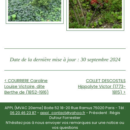
Date de la dernière mise à jour : 30 septembre 2024
< COURRIERE Caroline
COLLET DESCOSTILS
Louise Victoire, dite
Hippolyte Victor (1773-
Berthe de (1852-1916)
1815) >
APPL (MVAC 20eme) Boite 52 18-20 Rue Ramus 75020 Paris - Tél :
06 20 46 23 87
-
appl_contact@yahoo.fr
- Président : Régis
Dufour Forrestier
N’hésitez pas à nous envoyer vos remarques sur une notice ou
vos questions