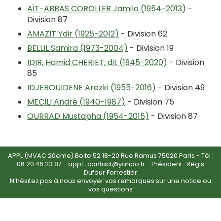
AÏT-ABBAS COROLLER Jamila (1954-2013)
-
Division 87
AMAZIT Ydir (1925-2012)
- Division 62
BELLIL Samira (1973-2004)
- Division 19
IDIR, Hamid CHERIET, dit (1945-2020)
- Division
85
IDJEROUIDENE Arezki (1955-2016)
- Division 49
MECILI André (1940-1987)
- Division 75
OURRAD Mustapha (1954-2015)
- Division 87
APPL (MVAC 20eme) Boite 52 18-20 Rue Ramus 75020 Paris - Tél :
06 20 46 23 87
-
appl_contact@yahoo.fr
- Président : Régis
Dufour Forrestier
N’hésitez pas à nous envoyer vos remarques sur une notice ou
vos questions