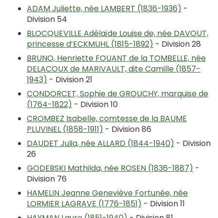
ADAM Juliette, née LAMBERT (1836-1936)
-
Division 54
BLOCQUEVILLE Adélaïde Louise de, née DAVOUT,
princesse d’ECKMUHL (1815-1892)
- Division 28
BRUNO, Henriette FOUANT de la TOMBELLE, née
DELACOUX de MARIVAULT, dite Camille (1857-
1943)
- Division 21
CONDORCET, Sophie de GROUCHY, marquise de
(1764-1822)
- Division 10
CROMBEZ Isabelle, comtesse de la BAUME
PLUVINEL (1858-1911)
- Division 86
DAUDET Julia, née ALLARD (1844-1940)
- Division
26
GODEBSKI Mathilda, née ROSEN (1836-1887)
-
Division 76
HAMELIN Jeanne Geneviève Fortunée, née
LORMIER LAGRAVE (1776-1851)
- Division 11
HAYMAN Laure (1851-1940)
- Division 81