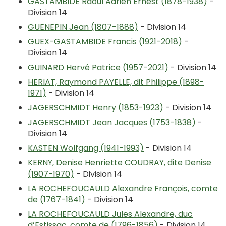
GASTAMBIDE Raoul Adrien Ernest (1878-1938)
-
Division 14
GUENEPIN Jean (1807-1888)
- Division 14
GUEX-GASTAMBIDE Francis (1921-2018)
-
Division 14
GUINARD Hervé Patrice (1957-2021)
- Division 14
HERIAT, Raymond PAYELLE, dit Philippe (1898-
1971)
- Division 14
JAGERSCHMIDT Henry (1853-1923)
- Division 14
JAGERSCHMIDT Jean Jacques (1753-1838)
-
Division 14
KASTEN Wolfgang (1941-1993)
- Division 14
KERNY, Denise Henriette COUDRAY, dite Denise
(1907-1970)
- Division 14
LA ROCHEFOUCAULD Alexandre François, comte
de (1767-1841)
- Division 14
LA ROCHEFOUCAULD Jules Alexandre, duc
d’Estissac, comte de (1796-1856)
- Division 14