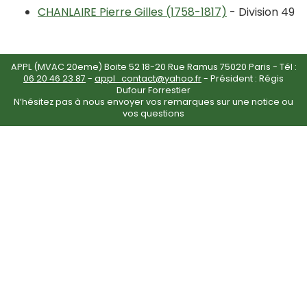
CHANLAIRE Pierre Gilles (1758-1817)
- Division 49
APPL (MVAC 20eme) Boite 52 18-20 Rue Ramus 75020 Paris - Tél :
06 20 46 23 87
-
appl_contact@yahoo.fr
- Président : Régis
Dufour Forrestier
N’hésitez pas à nous envoyer vos remarques sur une notice ou
vos questions