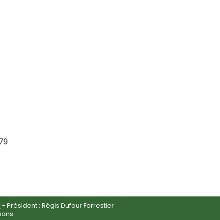
 79
r
- Président : Régis Dufour Forrestier
ions