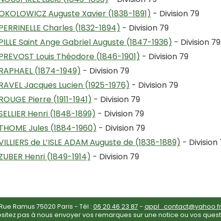
OKOLOWICZ Auguste Xavier (1838-1891)
- Division 79
PERRINELLE Charles (1832-1894)
- Division 79
PILLE Saint Ange Gabriel Auguste (1847-1936)
- Division 79
PREVOST Louis Théodore (1846-1901)
- Division 79
RAPHAEL (1874-1949)
- Division 79
RAVEL Jacques Lucien (1925-1976)
- Division 79
ROUGE Pierre (1911-1941)
- Division 79
SELLIER Henri (1848-1899)
- Division 79
THOME Jules (1884-1960)
- Division 79
VILLIERS de L’ISLE ADAM Auguste de (1838-1889)
- Division
ZUBER Henri (1849-1914)
- Division 79
ue Ramus 75020 Paris - Tél :
06 20 46 23 87
-
appl_contact@yahoo.f
ésitez pas à nous envoyer vos remarques sur une notice ou vos quest