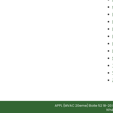
APPL (MVAC 20eme) Boite 52 18-20 R
N’h