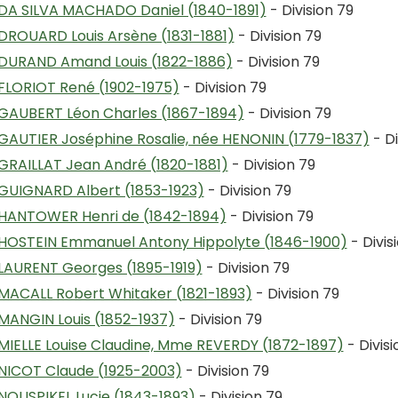
DA SILVA MACHADO Daniel (1840-1891)
- Division 79
DROUARD Louis Arsène (1831-1881)
- Division 79
DURAND Amand Louis (1822-1886)
- Division 79
FLORIOT René (1902-1975)
- Division 79
GAUBERT Léon Charles (1867-1894)
- Division 79
GAUTIER Joséphine Rosalie, née HENONIN (1779-1837)
- Di
GRAILLAT Jean André (1820-1881)
- Division 79
GUIGNARD Albert (1853-1923)
- Division 79
HANTOWER Henri de (1842-1894)
- Division 79
HOSTEIN Emmanuel Antony Hippolyte (1846-1900)
- Divis
LAURENT Georges (1895-1919)
- Division 79
MACALL Robert Whitaker (1821-1893)
- Division 79
MANGIN Louis (1852-1937)
- Division 79
MIELLE Louise Claudine, Mme REVERDY (1872-1897)
- Divisi
NICOT Claude (1925-2003)
- Division 79
NOUSPIKEL Lucie (1843-1893)
- Division 79