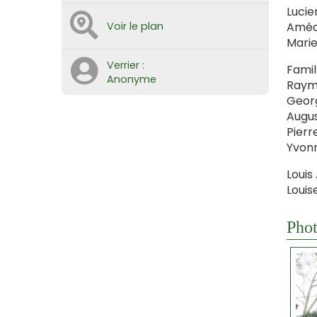
Lucie
Amédé
Voir le plan
Marie
Verrier :
Fami
Anonyme
Raymo
Georg
Augus
Pierr
Yvonn
Louis
Louis
Phot