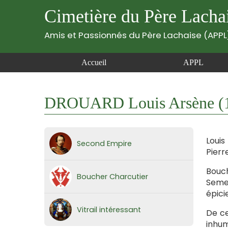
Cimetière du Père Lacha
Amis et Passionnés du Père Lachaise (APPL
Accueil
APPL
DROUARD Louis Arsène (
Louis
Second Empire
Pierr
Bouch
Boucher Charcutier
Semel
épici
Vitrail intéressant
De ce
inhum