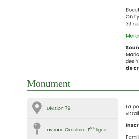
Bouch
On l’
39 rue
Merci
Sour
Maria
des Y
de c
Monument
La po
Division 79
vitra
Inscr
ère
avenue Circulaire, 1
ligne
Famil