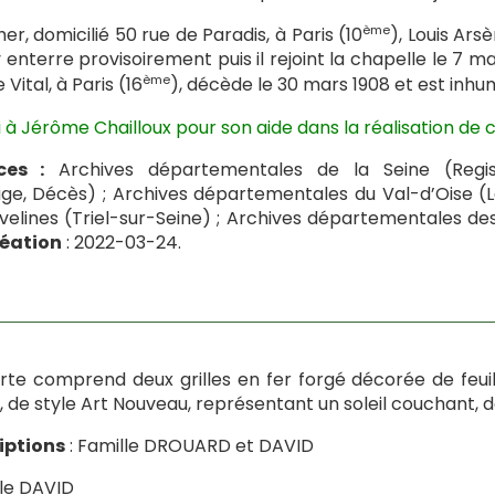
ème
er, domicilié 50 rue de Paradis, à Paris (10
), Louis Ars
y enterre provisoirement puis il rejoint la chapelle le 7 ma
ème
 Vital, à Paris (16
), décède le 30 mars 1908 et est inhu
 à Jérôme Chailloux pour son aide dans la réalisation de c
ces :
Archives départementales de la Seine (Regist
ge, Décès) ; Archives départementales du Val-d’Oise 
velines (Triel-sur-Seine) ; Archives départementales de
réation
: 2022-03-24.
rte comprend deux grilles en fer forgé décorée de feuil
il, de style Art Nouveau, représentant un soleil couchant, 
iptions
: Famille DROUARD et DAVID
le DAVID