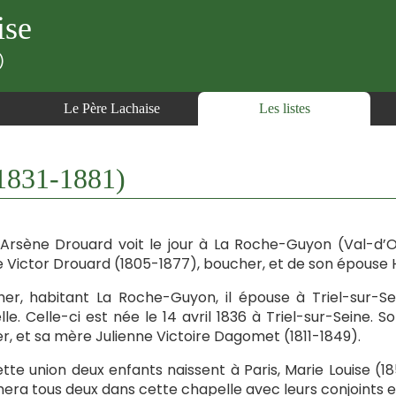
ise
)
Le Père Lachaise
Les listes
1831-1881)
 Arsène Drouard voit le jour à La Roche-Guyon (Val-d’Ois
e Victor Drouard (1805-1877), boucher, et de son épouse 
er, habitant La Roche-Guyon, il épouse à Triel-sur-Seine
le. Celle-ci est née le 14 avril 1836 à Triel-sur-Seine. 
er, et sa mère Julienne Victoire Dagomet (1811-1849).
tte union deux enfants naissent à Paris, Marie Louise (1
era tous deux dans cette chapelle avec leurs conjoints et