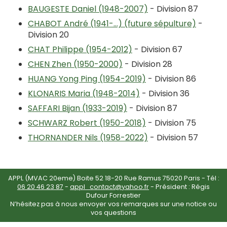
BAUGESTE Daniel (1948-2007)
- Division 87
CHABOT André (1941-…) (future sépulture)
-
Division 20
CHAT Philippe (1954-2012)
- Division 67
CHEN Zhen (1950-2000)
- Division 28
HUANG Yong Ping (1954-2019)
- Division 86
KLONARIS Maria (1948-2014)
- Division 36
SAFFARI Bijan (1933-2019)
- Division 87
SCHWARZ Robert (1950-2018)
- Division 75
THORNANDER Nils (1958-2022)
- Division 57
APPL (MVAC 20eme) Boite 52 18-20 Rue Ramus 75020 Paris - Tél :
06 20 46 23 87
-
appl_contact@yahoo.fr
- Président : Régis
Dufour Forrestier
N’hésitez pas à nous envoyer vos remarques sur une notice ou
vos questions