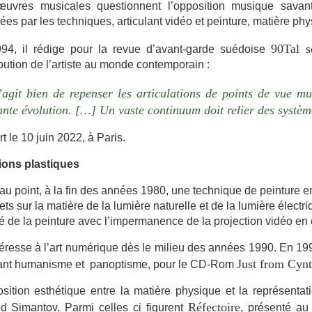
uvres musicales questionnent l’opposition musique savante 
es par les techniques, articulant vidéo et peinture, matière ph
90Tal s
94, il rédige pour la revue d’avant-garde suédoise
bution de l’artiste au monde contemporain :
s’agit bien de repenser les articulations de points de vue m
ante évolution. […] Un vaste continuum doit relier des système
rt le 10 juin 2022, à Paris.
ions plastiques
 au point, à la fin des années 1980, une technique de peinture
fets sur la matière de la lumière naturelle et de la lumière élect
ité de la peinture avec l’impermanence de la projection vidéo en
ntéresse à l’art numérique dès le milieu des années 1990. En 1995,
Just from Cynt
ant humanisme et panoptisme, pour le CD-Rom
osition esthétique entre la matière physique et la représent
Réfectoire
ed Simantov. Parmi celles ci figurent
, présenté au