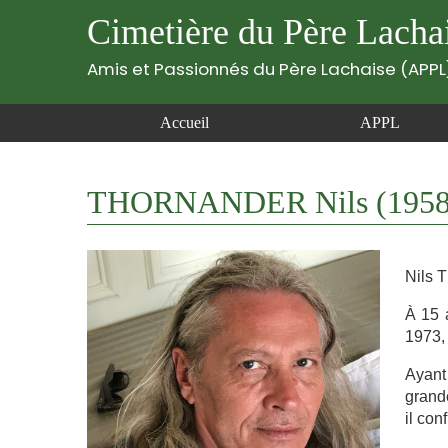
Cimetière du Père Lacha
Amis et Passionnés du Père Lachaise (APPL
Accueil
APPL
THORNANDER Nils (1958
Nils T
À 15 a
1973, 
Ayant 
grande
il con