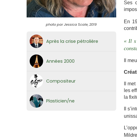
Ses œ
imposé
En 19
photo par Jessica Scale, 2019
contri
« Il 
Après la crise pétrolière
const
Il meu
Années 2000
Créat
Compositeur
Il met
les ef
la fix
Plasticien/ne
Il s’i
uniss
L’opp
Mildr