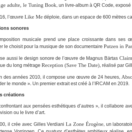
ge adulte, le Tuning Book
, un livre-album à QR Code, exposé 
Like Me
16, l’œuvre
déploie, dans un espace de 600 mètres ca
ions sonores
mposition musicale prend une place croissante dans ses œ
Putzen in Par
er le choisit pour la musique de son documentaire
Claim
alise aussi le design sonore de l’œuvre de Magnus Bärtas
Reception (Save The Date)
ue du long métrage
, réalisé par Gi
Abso
fin des années 2010, il compose une œuvre de 24 heures,
er le monde ». Un premier extrait est créé à l’IRCAM en 2019.
s créations
onfrontant aux pensées esthétiques d’autres », il collabore ave
vision ou le livre d’art.
La Zone Érogène
0, il crée avec Gilles Verdiani
, un laboratoi
rtense Vorringen. Ce quatuor d’esthètes ambitieux réalise, en