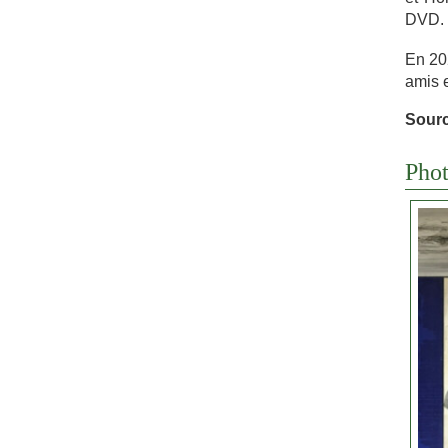
DVD.
En 20
amis e
Sour
Phot