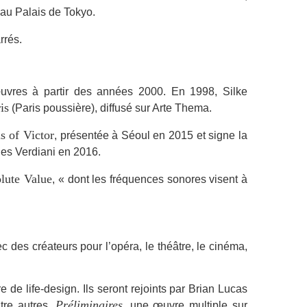
au Palais de Tokyo.
rrés.
uvres à partir des années 2000. En 1998, Silke
is
(Paris poussière), diffusé sur Arte Thema.
s of Victor
, présentée à Séoul en 2015 et signe la
lles Verdiani en 2016.
lute Value
, « dont les fréquences sonores visent à
c des créateurs pour l’opéra, le théâtre, le cinéma,
re de life-design. Ils seront rejoints par Brian Lucas
Préliminaires
tre autres,
, une œuvre multiple sur