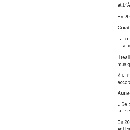
L’Â
et
En 20
Créat
La co
Fisch
Il ré
musiq
À la 
accord
Autre
« Se c
la télé
En 200
et Ho