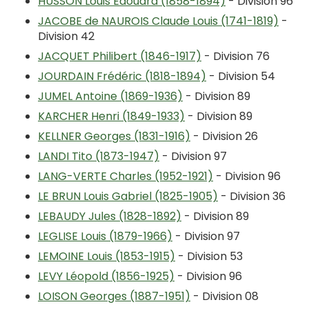
HUSSON Louis Edouard (1858-1894)
- Division 96
JACOBE de NAUROIS Claude Louis (1741-1819)
-
Division 42
JACQUET Philibert (1846-1917)
- Division 76
JOURDAIN Frédéric (1818-1894)
- Division 54
JUMEL Antoine (1869-1936)
- Division 89
KARCHER Henri (1849-1933)
- Division 89
KELLNER Georges (1831-1916)
- Division 26
LANDI Tito (1873-1947)
- Division 97
LANG-VERTE Charles (1952-1921)
- Division 96
LE BRUN Louis Gabriel (1825-1905)
- Division 36
LEBAUDY Jules (1828-1892)
- Division 89
LEGLISE Louis (1879-1966)
- Division 97
LEMOINE Louis (1853-1915)
- Division 53
LEVY Léopold (1856-1925)
- Division 96
LOISON Georges (1887-1951)
- Division 08