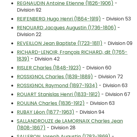
REGNAUDIN Antoine Etienne (1826-1906)
-
Division 92
REIFENBERG Hugo Henri (1864-1919)
- Division 53
RENOUARD Jacques Augustin (1736-1806)
-
Division 22
REVEILLON Jean Baptiste (1723-1811)
- Division 09
RICHARD-LENOIR, François RICHARD, dit (1765-
1839)
- Division 42
RISLER Charles (1848-1923)
- Division 60
ROSSIGNOL Charles (1839-1889)
- Division 72
ROSSIGNOL Raymond (1897-1934)
- Division 63
ROUART Stanislas Henri (1833-1912)
- Division 67
ROULINA Charles (1836-1912)
- Division 63
RUBAY Léon (1877-1963)
- Division 94
SALLANDROUZE de LAMORNAIX Charles Jean
(1808-1867)
- Division 28
SALLERON Joseph Augustin (1783-1869)
-