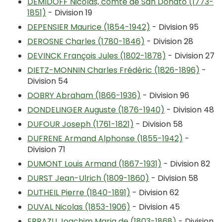
DEMIDOFF Nicolas, comte de San Donato (1773-
1851)
- Division 19
DEPENSIER Maurice (1854-1942)
- Division 95
DEROSNE Charles (1780-1846)
- Division 28
DEVINCK François Jules (1802-1878)
- Division 27
DIETZ-MONNIN Charles Frédéric (1826-1896)
-
Division 54
DOBRY Abraham (1866-1936)
- Division 96
DONDELINGER Auguste (1876-1940)
- Division 48
DUFOUR Joseph (1761-1821)
- Division 58
DUFRENE Armand Alphonse (1855-1942)
-
Division 71
DUMONT Louis Armand (1867-1931)
- Division 82
DURST Jean-Ulrich (1809-1860)
- Division 58
DUTHEIL Pierre (1840-1891)
- Division 62
DUVAL Nicolas (1853-1906)
- Division 45
ERRAZU Joachim Maria de (1803-1868)
- Division