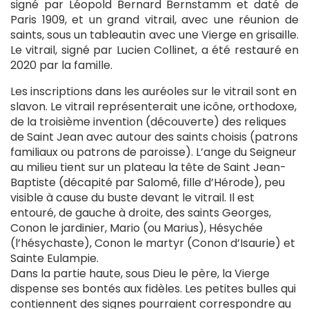
signé par Léopold Bernard Bernstamm et daté de
Paris 1909, et un grand vitrail, avec une réunion de
saints, sous un tableautin avec une Vierge en grisaille.
Le vitrail, signé par Lucien Collinet, a été restauré en
2020 par la famille.
Les inscriptions dans les auréoles sur le vitrail sont en
slavon. Le vitrail représenterait une icône, orthodoxe,
de la troisième invention (découverte) des reliques
de Saint Jean avec autour des saints choisis (patrons
familiaux ou patrons de paroisse). L’ange du Seigneur
au milieu tient sur un plateau la tête de Saint Jean-
Baptiste (décapité par Salomé, fille d’Hérode), peu
visible à cause du buste devant le vitrail. Il est
entouré, de gauche à droite, des saints Georges,
Conon le jardinier, Mario (ou Marius), Hésychée
(l’hésychaste), Conon le martyr (Conon d’Isaurie) et
Sainte Eulampie.
Dans la partie haute, sous Dieu le père, la Vierge
dispense ses bontés aux fidèles. Les petites bulles qui
contiennent des signes pourraient correspondre au