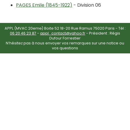
PAGES Emile (1845-1922)
- Division 06
APPL (MVAC 20eme) Boite 52 18-20 Rue Ramus 75020 Paris - Tél :
06 20 46 23 87
-
appl_contact@yahoo.fr
- Président : Régis
Dufour Forrestier
N’hésitez pas à nous envoyer vos remarques sur une notice ou
vos questions