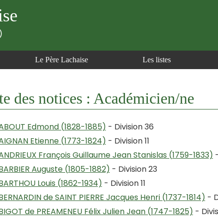
ise
)
Le Père Lachaise
Les listes
te des notices : Académicien/ne
ABOUT Edmond (1828-1885)
- Division 36
AIGNAN Etienne (1773-1824)
- Division 11
ANDRIEUX François Guillaume Jean Stanislas (1759-1833)
-
BARBIER Auguste (1805-1882)
- Division 23
BARTHOU Louis (1862-1934)
- Division 11
BERNARDIN de SAINT PIERRE Jacques Henri (1737-1814)
- D
BIGOT de PREAMENEU Félix Julien Jean (1747-1825)
- Divis