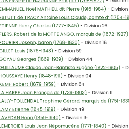
DUVERGIER de HAURANNE Prosper (1798-1877)
- Division 
EMMANUEL, Noël MATHIEU, dit Pierre (1916-1984)
- Division
ESTUTT de TRACY Antoine Louis Claude, comte d’ (1754-1
ETIENNE Henry Charles (1777-1845)
- Division 26
FLERS, Robert de la MOTTE ANGO, marquis de (1872-1927)
FOURIER Joseph, baron (1768-1830)
- Division 18
GILLET Louis (1876-1943)
- Division 59
GOYAU Georges (1869-1939)
- Division 44
GUILLAUME Claude Jean-Baptiste Eugène (1822-1905)
- Di
HOUSSAYE Henry (1848-1911)
- Division 04
KEMP Robert (1879-1959)
- Division 64
LA HARPE Jean François de (1739-1803)
- Division 11
LALLY-TOLLENDAL Trophime Gérard, marquis de (1751-183
LAMY Etienne (1845-1919)
- Division 49
LAVEDAN Henri (1859-1940)
- Division 19
LEMERCIER Louis Jean Népomucène (1771-1840)
- Division