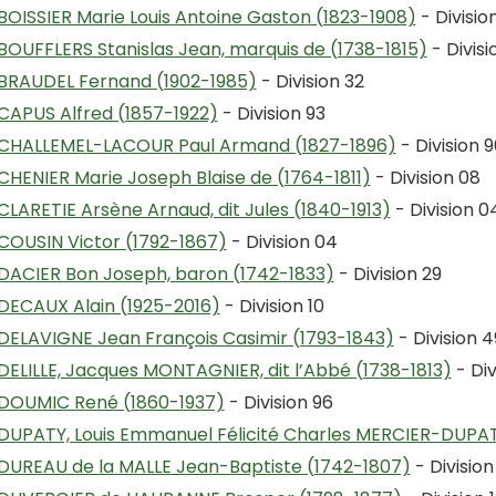
BOISSIER Marie Louis Antoine Gaston (1823-1908)
- Divisio
BOUFFLERS Stanislas Jean, marquis de (1738-1815)
- Divisio
BRAUDEL Fernand (1902-1985)
- Division 32
CAPUS Alfred (1857-1922)
- Division 93
CHALLEMEL-LACOUR Paul Armand (1827-1896)
- Division 9
CHENIER Marie Joseph Blaise de (1764-1811)
- Division 08
CLARETIE Arsène Arnaud, dit Jules (1840-1913)
- Division 0
COUSIN Victor (1792-1867)
- Division 04
DACIER Bon Joseph, baron (1742-1833)
- Division 29
DECAUX Alain (1925-2016)
- Division 10
DELAVIGNE Jean François Casimir (1793-1843)
- Division 4
DELILLE, Jacques MONTAGNIER, dit l’Abbé (1738-1813)
- Div
DOUMIC René (1860-1937)
- Division 96
DUPATY, Louis Emmanuel Félicité Charles MERCIER-DUPAT
DUREAU de la MALLE Jean-Baptiste (1742-1807)
- Division 