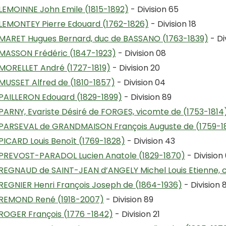
LEMOINNE John Emile (1815-1892)
- Division 65
LEMONTEY Pierre Edouard (1762-1826)
- Division 18
MARET Hugues Bernard, duc de BASSANO (1763-1839)
- Di
MASSON Frédéric (1847-1923)
- Division 08
MORELLET André (1727-1819)
- Division 20
MUSSET Alfred de (1810-1857)
- Division 04
PAILLERON Edouard (1829-1899)
- Division 89
PARNY, Evariste Désiré de FORGES, vicomte de (1753-1814
PARSEVAL de GRANDMAISON François Auguste de (1759-1
PICARD Louis Benoît (1769-1828)
- Division 43
PREVOST-PARADOL Lucien Anatole (1829-1870)
- Division
REGNAUD de SAINT-JEAN d’ANGELY Michel Louis Etienne, c
REGNIER Henri François Joseph de (1864-1936)
- Division 
REMOND René (1918-2007)
- Division 89
ROGER François (1776 -1842)
- Division 21