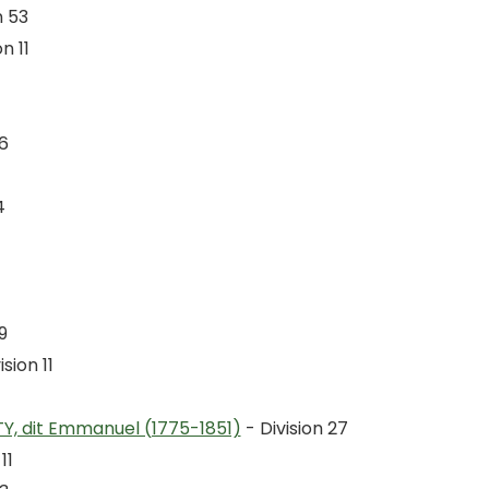
n 53
n 11
6
4
9
ision 11
Y, dit Emmanuel (1775-1851)
- Division 27
11