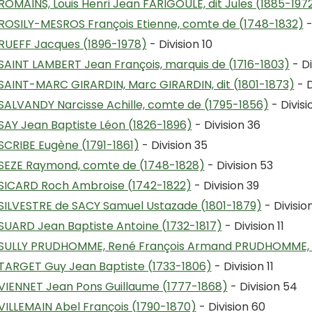
ROMAINS, Louis Henri Jean FARIGOULE, dit Jules (1885-197
ROSILY-MESROS François Etienne, comte de (1748-1832)
-
RUEFF Jacques (1896-1978)
- Division 10
SAINT LAMBERT Jean François, marquis de (1716-1803)
- Di
SAINT-MARC GIRARDIN, Marc GIRARDIN, dit (1801-1873)
- D
SALVANDY Narcisse Achille, comte de (1795-1856)
- Divisi
SAY Jean Baptiste Léon (1826-1896)
- Division 36
SCRIBE Eugène (1791-1861)
- Division 35
SEZE Raymond, comte de (1748-1828)
- Division 53
SICARD Roch Ambroise (1742-1822)
- Division 39
SILVESTRE de SACY Samuel Ustazade (1801-1879)
- Division
SUARD Jean Baptiste Antoine (1732-1817)
- Division 11
SULLY PRUDHOMME, René François Armand PRUDHOMME, di
TARGET Guy Jean Baptiste (1733-1806)
- Division 11
VIENNET Jean Pons Guillaume (1777-1868)
- Division 54
VILLEMAIN Abel François (1790-1870)
- Division 60