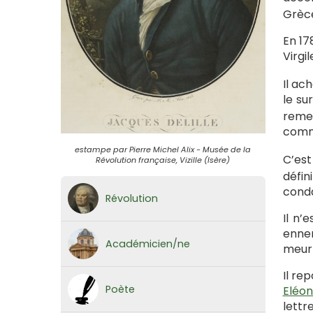
Grèce
En 17
Virgi
Il ac
le su
remer
comm
estampe par Pierre Michel Alix - Musée de la
C’est
Révolution française, Vizille (Isère)
défin
conda
Révolution
Il n’
ennem
Académicien/ne
meurt
Il re
Poète
Eléon
lettr