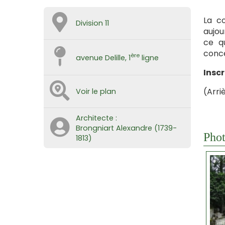
La co
Division 11
aujour
ce qu
conce
ère
avenue Delille, 1
ligne
Inscr
(Arri
Voir le plan
Architecte :
Brongniart Alexandre (1739-
Phot
1813)