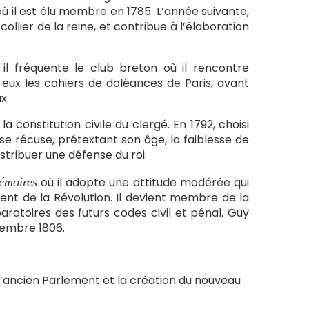
 où il est élu membre en 1785. L’année suivante,
collier de la reine, et contribue à l’élaboration
l fréquente le club breton où il rencontre
c eux les cahiers de doléances de Paris, avant
x.
a constitution civile du clergé. En 1792, choisi
l se récuse, prétextant son âge, la faiblesse de
stribuer une défense du roi.
où il adopte une attitude modérée qui
émoires
ent de la Révolution. Il devient membre de la
aratoires des futurs codes civil et pénal. Guy
tembre 1806.
l’ancien Parlement et la création du nouveau