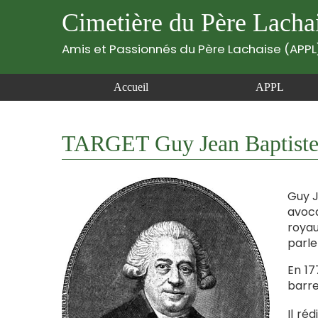
Cimetière du Père Lacha
Amis et Passionnés du Père Lachaise (APPL
Accueil
APPL
TARGET Guy Jean Baptiste
Guy J
avoca
royau
parl
En 17
barre
Il ré