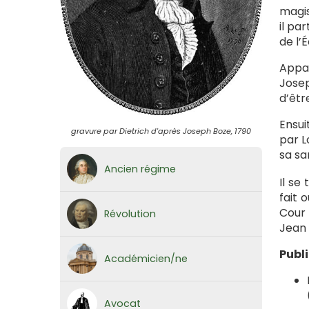
magis
il pa
de l’
Appa
Josep
d’êtr
Ensui
gravure par Dietrich d'après Joseph Boze, 1790
par L
sa sa
Ancien régime
Il se
fait 
Cour 
Révolution
Jean 
Publ
Académicien/ne
Avocat