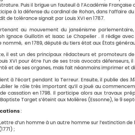
trature. Puis il brigue un fauteuil à l’Académie Française
rticipe à la défense du cardinal de Rohan, dans l’affaire du 
Édit de tolérance signait par Louis XVI en 1787.
rtenant au mouvement du jansénisme parlementaire, i
h Ignace Guillotin et Isaac Le Chapelier . Il rédige ave
e nommé, en 1789, député du tiers état aux États générau
te, il est un des principaux rédacteurs et promoteurs de l
ouis XVI pour être l’un de ses trois avocats défenseurs, i
nté et de ses organes, mais fait néanmoins imprimer et di
 tient à l’écart pendant la Terreur. Ensuite, il publie des
M
oublier le rôle très important qu’il a joué au commencem
de cassation en 1798. Il participe alors aux travaux prép
Baptiste Target s’éteint aux Molières (Essonne), le 9 sep
ications
:
Lettre d’un homme à un autre homme sur l’extinction de 
(1771) ;