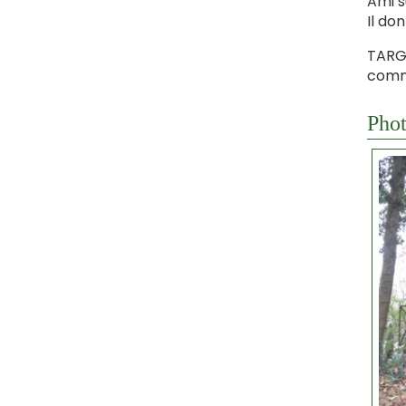
Ami s
Il do
TARGE
comma
Phot