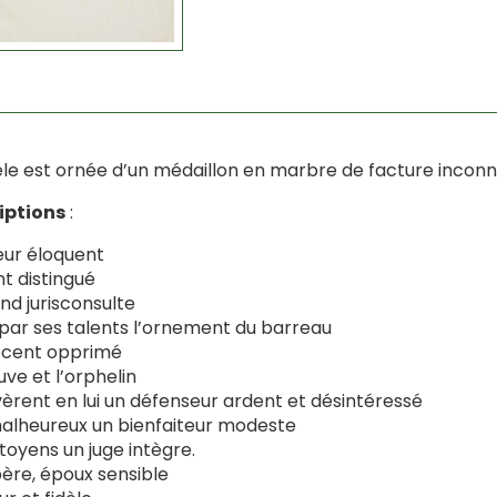
èle est ornée d’un médaillon en marbre de facture inconn
iptions
:
ur éloquent
t distingué
nd jurisconsulte
t par ses talents l’ornement du barreau
ocent opprimé
uve et l’orphelin
èrent en lui un défenseur ardent et désintéressé
alheureux un bienfaiteur modeste
itoyens un juge intègre.
ère, époux sensible