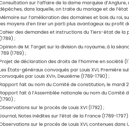
Consultation sur l’affaire de la dame marquise d’Anglure, c
dépêches, dans laquelle, on traite du mariage et de l’état
Mémoire sur l’amélioration des domaines et bois du roi, sur
les moyens d’en tirer un parti plus avantageux au profit de 
Cahier des demandes et instructions du Tiers-état de la 
(1789) ;
Opinion de M. Target sur la division du royaume, à la sé
1789 (1789) ;
Projet de déclaration des droits de l’homme en société (1
Les États-généraux convoqués par Louis XVI, Première suite
convoqués par Louis XVI», Deuxième (1789-1790) ;
Rapport fait au nom du Comité de constitution, le mardi 
Rapport fait à l’Assemblée nationale au nom du Comité de
(1790) ;
Observations sur le procès de Louis XVI (1792) ;
Journal, Notes inédites sur l’état de la France (1789-1797) 
Observations sur le procès de Louis XVI, contenues dans Un