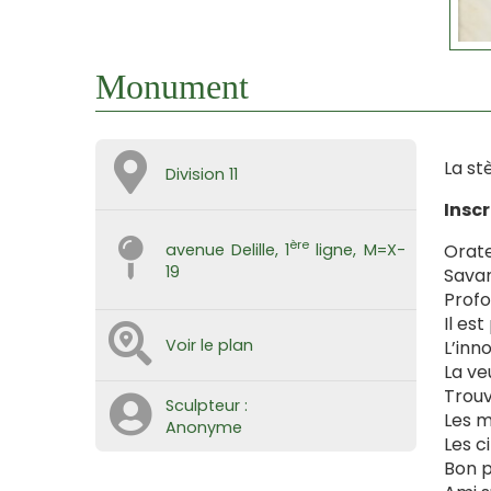
Monument
La st
Division 11
Inscr
ère
Orate
avenue Delille, 1
ligne, M=X-
19
Savan
Profo
Il es
Voir le plan
L’inn
La ve
Trouv
Sculpteur :
Les m
Anonyme
Les c
Bon p