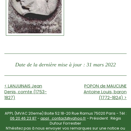
Date de la dernière mise à jour : 31 mars 2022
< LANJUINAIS Jean
POPON de MAUCUNE
Denis, comte (1753-
Antoine Louis, baron
1827)
(1772-1824) >
APPL (MVAC 20eme) Boite 52 18-20 Rue Ramus 75020 Paris - Tél :
06 20 46 23 87
-
appl_contact@yahoo.fr
- Président : Régis
Dufour Forrestier
N’hésitez pas à nous envoyer vos remarques sur une notice ou