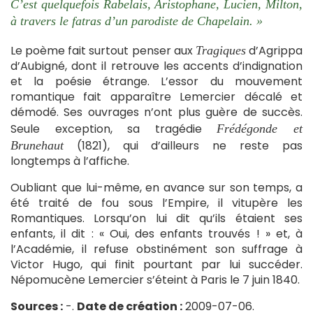
C’est quelquefois Rabelais, Aristophane, Lucien, Milton,
à travers le fatras d’un parodiste de Chapelain. »
Le poème fait surtout penser aux
d’Agrippa
Tragiques
d’Aubigné, dont il retrouve les accents d’indignation
et la poésie étrange. L’essor du mouvement
romantique fait apparaître Lemercier décalé et
démodé. Ses ouvrages n’ont plus guère de succès.
Seule exception, sa tragédie
Frédégonde et
(1821), qui d’ailleurs ne reste pas
Brunehaut
longtemps à l’affiche.
Oubliant que lui-même, en avance sur son temps, a
été traité de fou sous l’Empire, il vitupère les
Romantiques. Lorsqu’on lui dit qu’ils étaient ses
enfants, il dit : « Oui, des enfants trouvés ! » et, à
l’Académie, il refuse obstinément son suffrage à
Victor Hugo, qui finit pourtant par lui succéder.
Népomucène Lemercier s’éteint à Paris le 7 juin 1840.
Sources :
-.
Date de création :
2009-07-06.