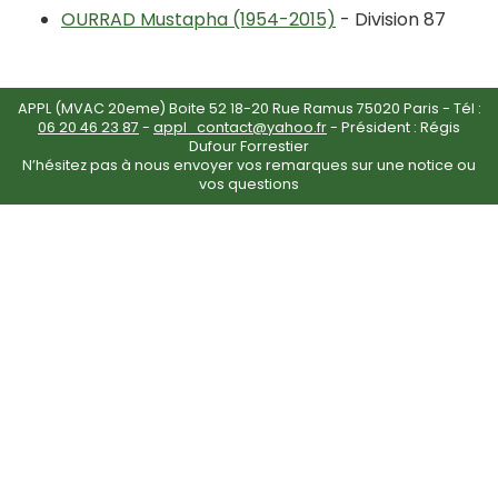
OURRAD Mustapha (1954-2015)
- Division 87
APPL (MVAC 20eme) Boite 52 18-20 Rue Ramus 75020 Paris - Tél :
06 20 46 23 87
-
appl_contact@yahoo.fr
- Président : Régis
Dufour Forrestier
N’hésitez pas à nous envoyer vos remarques sur une notice ou
vos questions