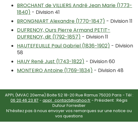
BROCHANT de VILLIERS André Jean Marie (1773-
1840)
- Division 41
BRONGNIART Alexandre (1770-1847)
- Division 11
DUFRENOY, Ours Pierre Armand PETIT-
DUFRENOY, dit (1792-1857)
- Division 11
HAUTEFEUILLE Paul Gabriel (1836-1902)
- Division
58
HAUY René Just (1743-1822)
- Division 60
MONTEIRO Antoine (1769-1834)
- Division 48
APPL (MVAC 20eme) Boite 52 18-20 Rue Ramus 75020 Paris - Tél :
06 20 46 23 87
-
appl_contact@yahoo.fr
- Président : Régis
Dufour Forrestier
N’hésitez pas à nous envoyer vos remarques sur une notice ou
vos questions