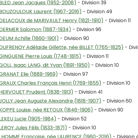
BLED Jean Jacques (1952-2008)
- Division 39
BOUZOULOUK Laurent (1967-2016)
- Division 49
DELACOUX de MARIVAULT Henry (1821-1910)
- Division 11
DERMER Salomon (1887-1934)
- Division 96
DEUM Achille (1860-1901)
- Division 90
DUFRENOY Adélaïde Gillette, née BILLET (1765-1825)
- Divi
GINGUENE Pierre Louis (1748-1815)
- Division 11
GOLL, Isaac LANG, dit Yvan (1891-1950)
- Division 10
GRANAT Elie (1889-1969)
- Division 97
GRAUX Charles François Henri (1769-1855)
- Division 10
HERVOUET Prudent (1838-1913)
- Division 41
JOLLY Jean Auguste Alexandre (1818-1907)
- Division 60
KOPPE Louise, née RETOUX (1846-1906)
- Division 90
LEKEU Lucie (1905-1984)
- Division 52
LEROY Jules Félix (1833-1871)
- Division 10
LHOMME Françoise, née LAURENCE (1960-2016)
- Division 