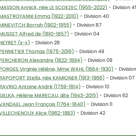
MASSON Annick, née LE SCOEZEC (1955-2022)
- Division 4
MASTROYANNI Emma (1922-2010)
- Division 40
MINEVITCH Borrah (1902-1955)
- Division 87
MUSSET Alfred de (1810-1857)
- Division 04
NEYRET (x-x)
- Division 28
PENNETIER Thomas (1975-2016)
- Division 49
PERCHERON Alexandre (1822-1894)
- Division 09
PORGES Virginie Hélène, Mme WAHL (1864-1930)
- Divisio
RAPOPORT Stella, née KAMIONER (1913-1966)
- Division 07
RAVRIO Antoine André (1759-1814)
- Division 10
SIELKA, Hélène MARECAU, dite (1943-2015)
- Division 62
VANDAEL Jean François (1764-1840)
- Division 11
VILLECHENOUX Alice (1962-1983)
- Division 42