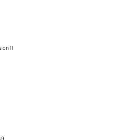
sion 11
49