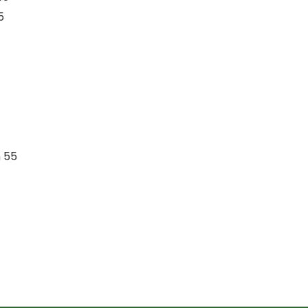
5
n 55