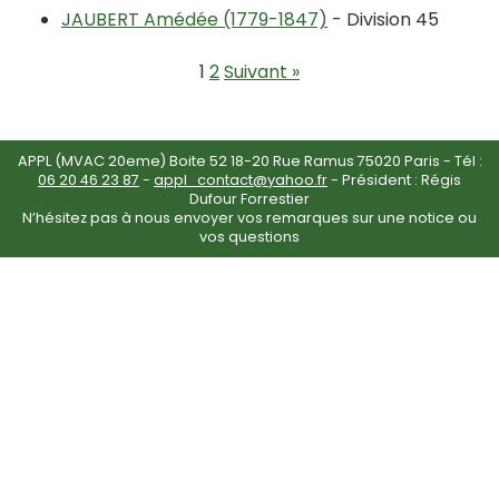
JAUBERT Amédée (1779-1847)
- Division 45
1
2
Suivant »
APPL (MVAC 20eme) Boite 52 18-20 Rue Ramus 75020 Paris - Tél :
06 20 46 23 87
-
appl_contact@yahoo.fr
- Président : Régis
Dufour Forrestier
N’hésitez pas à nous envoyer vos remarques sur une notice ou
vos questions