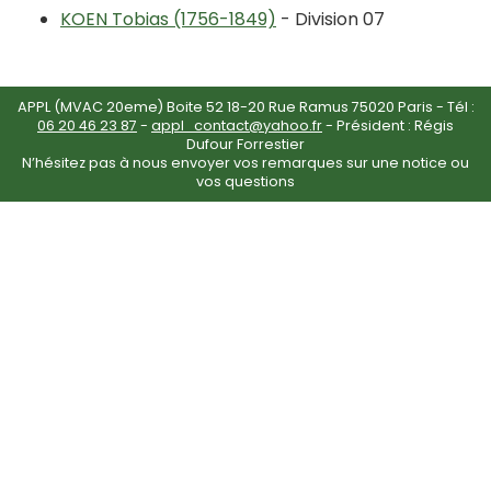
KOEN Tobias (1756-1849)
- Division 07
APPL (MVAC 20eme) Boite 52 18-20 Rue Ramus 75020 Paris - Tél :
06 20 46 23 87
-
appl_contact@yahoo.fr
- Président : Régis
Dufour Forrestier
N’hésitez pas à nous envoyer vos remarques sur une notice ou
vos questions