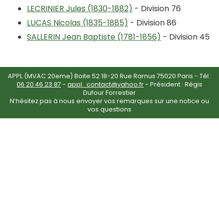
LECRINIER Jules (1830-1882)
- Division 76
LUCAS Nicolas (1835-1885)
- Division 86
SALLERIN Jean Baptiste (1781-1856)
- Division 45
APPL (MVAC 20eme) Boite 52 18-20 Rue Ramus 75020 Paris - Tél :
06 20 46 23 87
-
appl_contact@yahoo.fr
- Président : Régis
Dufour Forrestier
N’hésitez pas à nous envoyer vos remarques sur une notice ou
vos questions