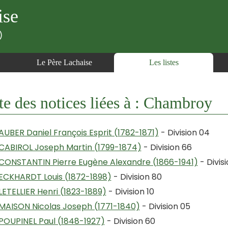
ise
)
Le Père Lachaise
Les listes
te des notices liées à : Chambroy
AUBER Daniel François Esprit (1782-1871)
- Division 04
CABIROL Joseph Martin (1799-1874)
- Division 66
CONSTANTIN Pierre Eugène Alexandre (1866-1941)
- Divis
ECKHARDT Louis (1872-1898)
- Division 80
LETELLIER Henri (1823-1889)
- Division 10
MAISON Nicolas Joseph (1771-1840)
- Division 05
POUPINEL Paul (1848-1927)
- Division 60