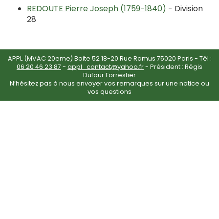
REDOUTE Pierre Joseph (1759-1840)
- Division
28
APPL (MVAC 20eme) Boite 52 18-20 Rue Ramus 75020 Paris - Tél :
06 20 46 23 87
-
appl_contact@yahoo.fr
- Président : Régis
Dufour Forrestier
N’hésitez pas à nous envoyer vos remarques sur une notice ou
vos questions