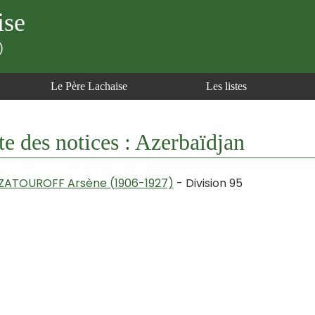
ise
)
Le Père Lachaise
Les listes
te des notices : Azerbaïdjan
ZATOUROFF Arsène (1906-1927)
- Division 95