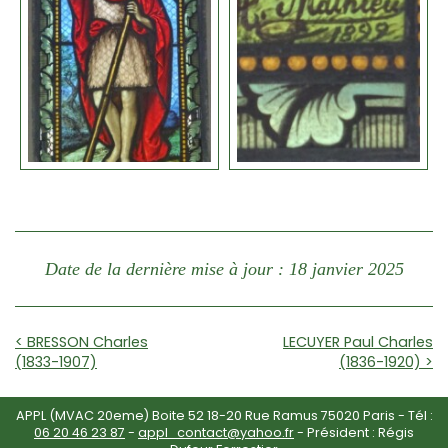
Date de la dernière mise à jour : 18 janvier 2025
< BRESSON Charles
LECUYER Paul Charles
(1833-1907)
(1836-1920) >
APPL (MVAC 20eme) Boite 52 18-20 Rue Ramus 75020 Paris - Tél :
06 20 46 23 87
-
appl_contact@yahoo.fr
- Président : Régis