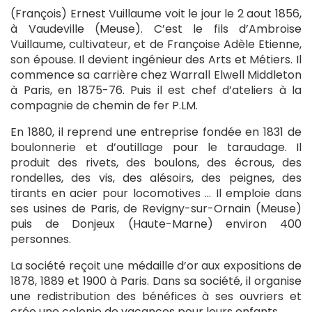
(François) Ernest Vuillaume voit le jour le 2 aout 1856,
à Vaudeville (Meuse). C’est le fils d’Ambroise
Vuillaume, cultivateur, et de Françoise Adèle Etienne,
son épouse. Il devient ingénieur des Arts et Métiers. Il
commence sa carrière chez Warrall Elwell Middleton
à Paris, en 1875-76. Puis il est chef d’ateliers à la
compagnie de chemin de fer P.LM.
En 1880, il reprend une entreprise fondée en 1831 de
boulonnerie et d’outillage pour le taraudage. Il
produit des rivets, des boulons, des écrous, des
rondelles, des vis, des alésoirs, des peignes, des
tirants en acier pour locomotives … Il emploie dans
ses usines de Paris, de Revigny-sur-Ornain (Meuse)
puis de Donjeux (Haute-Marne) environ 400
personnes.
La société reçoit une médaille d’or aux expositions de
1878, 1889 et 1900 à Paris. Dans sa société, il organise
une redistribution des bénéfices à ses ouvriers et
crée une colonie de vacances pour leurs enfants.