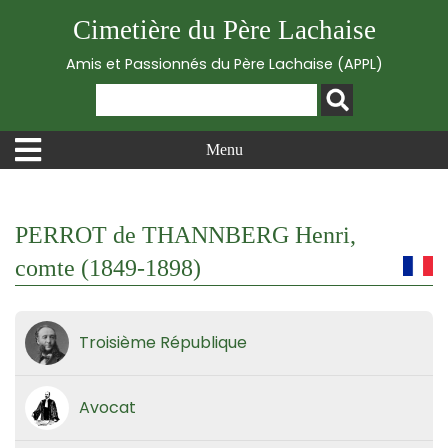
Cimetière du Père Lachaise
Amis et Passionnés du Père Lachaise (APPL)
Menu
PERROT de THANNBERG Henri,
comte (1849-1898)
Troisième République
Avocat