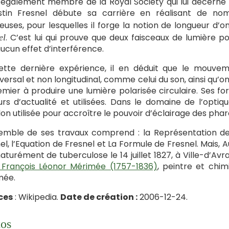
t également membre de la Royal Society qui lui décerne 
stin Fresnel débute sa carrière en réalisant de nom
euses, pour lesquelles il forge la notion de longueur d’on
. C’est lui qui prouve que deux faisceaux de lumière po
el
aucun effet d’interférence.
tte dernière expérience, il en déduit que le mouveme
versal et non longitudinal, comme celui du son, ainsi qu’on
emier à produire une lumière polarisée circulaire. Ses for
urs d’actualité et utilisées. Dans le domaine de l’optiqu
on utilisée pour accroître le pouvoir d’éclairage des phar
emble de ses travaux comprend : la Représentation de F
el, l’Equation de Fresnel et La Formule de Fresnel. Mais, A
turément de tuberculose le 14 juillet 1827, à Ville-d’Avr
 François Léonor Mérimée (1757-1836)
, peintre et chim
mée.
ces
: Wikipedia.
Date de création :
2006-12-24.
os