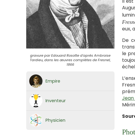
Il es
Augu
lumin
Fresn
eux, 
De ce
trans
le pr
gravure par Edouard Rosotte d'après Ambroise
toujo
Tardieu, dans les œuvres complètes de Fresnel,
1866
échel
L’ens
Empire
Fresn
préma
Jean
Inventeur
Méri
Sour
Physicien
Phot