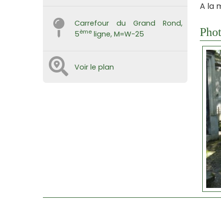
A la 
Carrefour du Grand Rond,
Phot
ème
5
ligne, M=W-25
Voir le plan