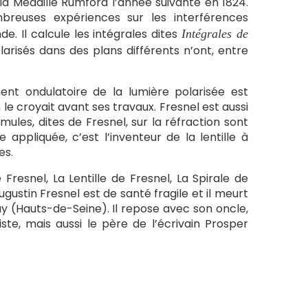
la Médaille Rumford l’année suivante en 1824.
breuses expériences sur les interférences
de. Il calcule les intégrales dites
Intégrales de
larisés dans des plans différents n’ont, entre
nt ondulatoire de la lumière polarisée est
 le croyait avant ses travaux. Fresnel est aussi
mules, dites de Fresnel, sur la réfraction sont
e appliquée, c’est l’inventeur de la lentille à
es.
resnel, La Lentille de Fresnel, La Spirale de
ugustin Fresnel est de santé fragile et il meurt
ay (Hauts-de-Seine). Il repose avec son oncle,
iste, mais aussi le père de l’écrivain Prosper