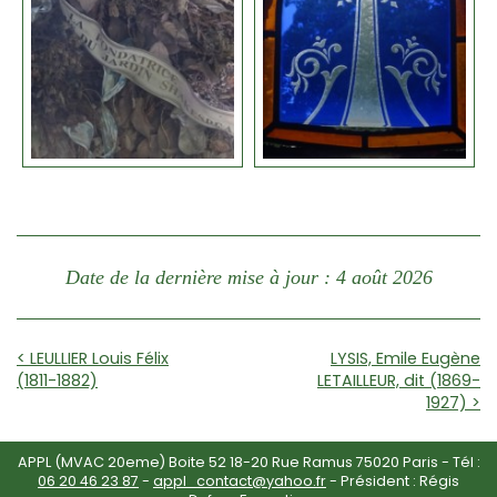
Date de la dernière mise à jour : 4 août 2026
< LEULLIER Louis Félix
LYSIS, Emile Eugène
(1811-1882)
LETAILLEUR, dit (1869-
1927) >
APPL (MVAC 20eme) Boite 52 18-20 Rue Ramus 75020 Paris - Tél :
06 20 46 23 87
-
appl_contact@yahoo.fr
- Président : Régis