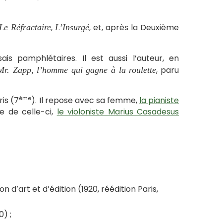
,
, et, après la Deuxième
Le Réfractaire
L’Insurgé
s pamphlétaires. Il est aussi l’auteur, en
, paru
Mr. Zapp, l’homme qui gagne à la roulette
ème
is (7
). Il repose avec sa femme,
la pianiste
e de celle-ci,
le violoniste Marius Casadesus
d’art et d’édition (1920, réédition Paris,
) ;