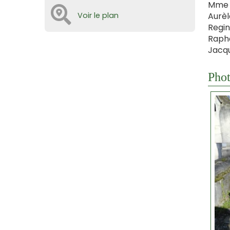
Mme P
Voir le plan
Aurèl
Regin
Rapha
Jacqu
Phot