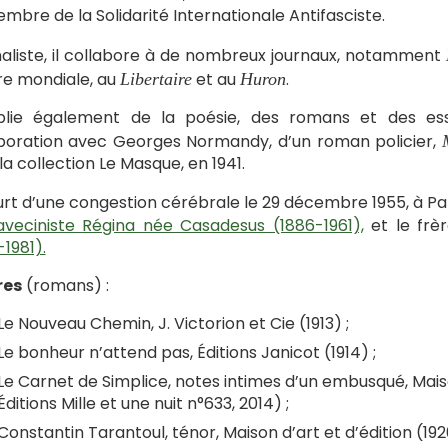
mbre de la Solidarité Internationale Antifasciste.
aliste, il collabore à de nombreux journaux, notamment
e mondiale, au
et au
.
Libertaire
Huron
blie également de la poésie, des romans et des essai
boration avec Georges Normandy, d’un roman policier,
la collection Le Masque, en 1941.
urt d’une congestion cérébrale le 29 décembre 1955, à Par
aveciniste Régina née Casadesus (1886-1961),
et le frèr
-1981).
es
(romans) :
Le Nouveau Chemin, J. Victorion et Cie (1913) ;
Le bonheur n’attend pas, Éditions Janicot (1914) ;
Le Carnet de Simplice, notes intimes d’un embusqué, Maison 
Éditions Mille et une nuit n°633, 2014) ;
Constantin Tarantoul, ténor, Maison d’art et d’édition (1920