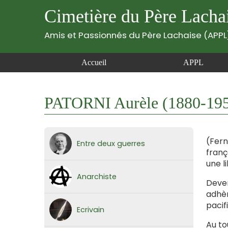
Cimetière du Père Lacha
Amis et Passionnés du Père Lachaise (APPL
Accueil
APPL
PATORNI Aurèle (1880-19
(Fern
Entre deux guerres
franç
une l
Anarchiste
Deven
adhèr
pacif
Ecrivain
Au to