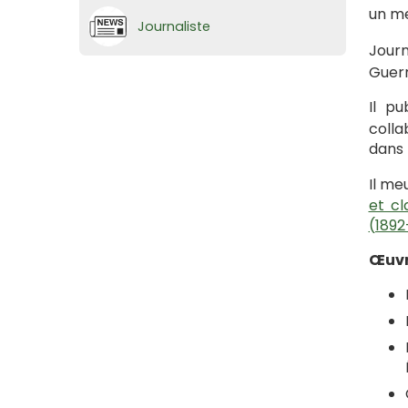
un me
Journaliste
Journ
Guerr
Il pu
colla
dans 
Il me
et cl
(1892
Œuvr