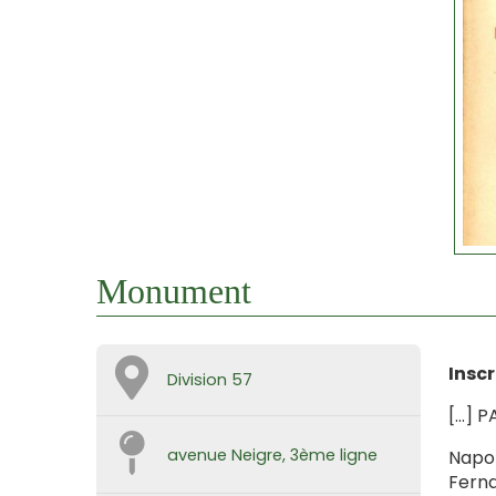
Monument
Insc
Division 57
[…] P
avenue Neigre, 3ème ligne
Napol
Ferna