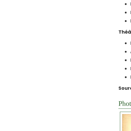
Théât
Sour
Phot