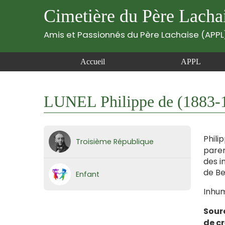
Cimetière du Père Lacha
Amis et Passionnés du Père Lachaise (APPL
Accueil
APPL
LUNEL Philippe de (1883-
Phili
Troisième République
paren
des i
de Be
Enfant
Inhum
Sour
de c