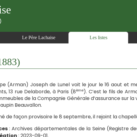
ise
)
Le Père Lachaise
Les listes
1883)
ppe (Arman) Joseph de Lunel voit le jour le 16 aout et me
ème
ts, 13 rue Delaborde, à Paris (8
). C’est le fils de A
mmeubles de la Compagnie Générale d’assurance sur la v
aupin Beauvallon.
é de façon provisoire le 8 septembre, il rejoint la chapel
ces
: Archives départementales de la Seine (Registre de
réation
: 2023-09-01.