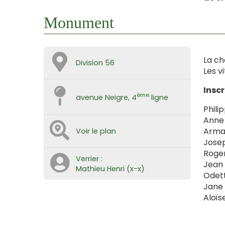
Monument
La ch
Division 56
Les v
Inscr
ème
avenue Neigre, 4
ligne
Phili
Anne 
Arman
Voir le plan
Josep
Roger
Verrier :
Jean 
Mathieu Henri (x-x)
Odett
Jane 
Aloïs