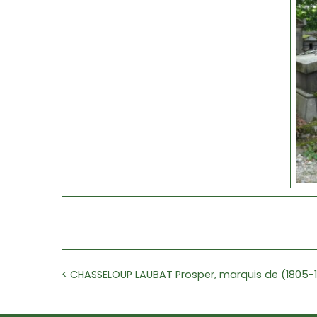
< CHASSELOUP LAUBAT Prosper, marquis de (1805-