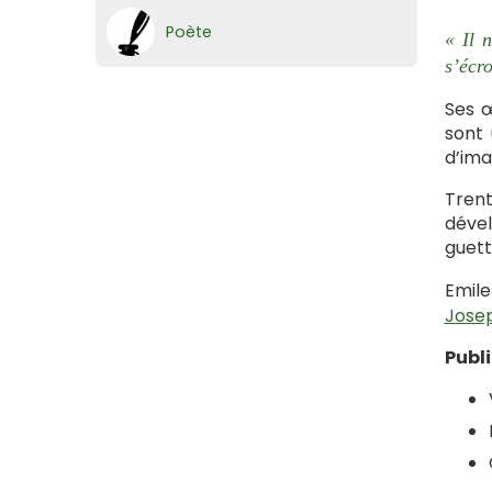
Poète
« Il 
s’écro
Ses œ
sont 
d’ima
Trent
dével
guett
Emile
Josep
Publ