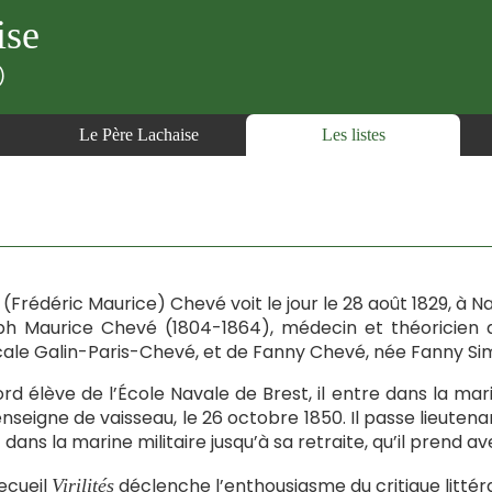
ise
)
Le Père Lachaise
Les listes
 (Frédéric Maurice) Chevé voit le jour le 28 août 1829, à N
h Maurice Chevé (1804-1864), médecin et théoricien de
ale Galin-Paris-Chevé, et de Fanny Chevé, née Fanny Si
rd élève de l’École Navale de Brest, il entre dans la mari
enseigne de vaisseau, le 26 octobre 1850. Il passe lieutena
rt dans la marine militaire jusqu’à sa retraite, qu’il prend 
ecueil
déclenche l’enthousiasme du critique littéra
Virilités