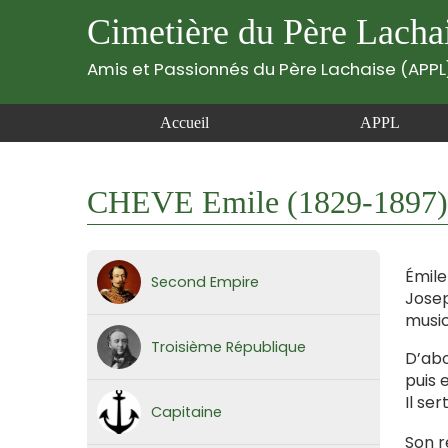
Cimetière du Père Lacha
Amis et Passionnés du Père Lachaise (APPL
Accueil
APPL
CHEVE Emile (1829-1897)
Émile
Second Empire
Josep
music
Troisième République
D’abo
puis 
Il se
Capitaine
Son r