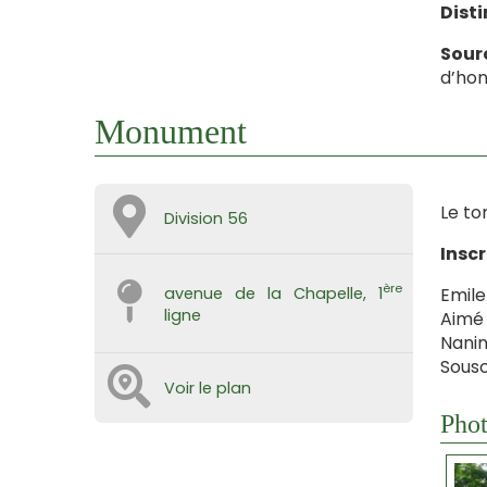
Disti
Sour
d’hon
Monument
Le to
Division 56
Inscr
ère
Emile
avenue de la Chapelle, 1
ligne
Aimé 
Nanin
Sousc
Voir le plan
Phot