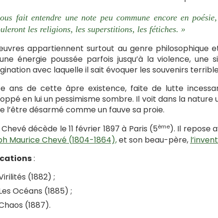
nous fait entendre une note peu commune encore en poésie
uleront les religions, les superstitions, les fétiches. »
uvres appartiennent surtout au genre philosophique et 
une énergie poussée parfois jusqu’à la violence, une s
gination avec laquelle il sait évoquer les souvenirs terribl
e ans de cette âpre existence, faite de lutte incessa
oppé en lui un pessimisme sombre. Il voit dans la nature
e l’être désarmé comme un fauve sa proie.
ème
 Chevé décède le 11 février 1897 à Paris (5
). Il repose
h Maurice Chevé (1804-1864),
et son beau-père,
l’inven
ications
:
Virilités (1882) ;
Les Océans (1885) ;
Chaos (1887).